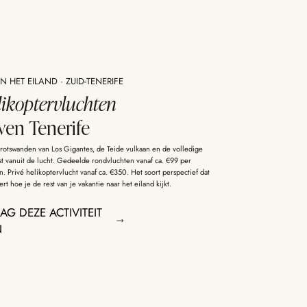
 HET EILAND · ZUID-TENERIFE
likoptervluchten
ven Tenerife
 rotswanden van Los Gigantes, de Teide vulkaan en de volledige
st vanuit de lucht. Gedeelde rondvluchten vanaf ca. €99 per
. Privé helikoptervlucht vanaf ca. €350. Het soort perspectief dat
rt hoe je de rest van je vakantie naar het eiland kijkt.
AG DEZE ACTIVITEIT
N