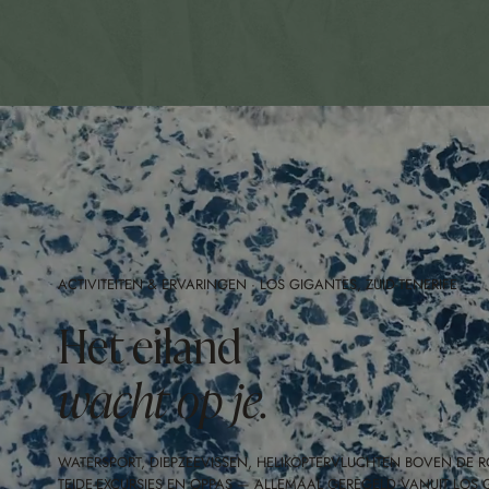
ACTIVITEITEN & ERVARINGEN · LOS GIGANTES, ZUID-TENERIFE
Het eiland
wacht op je.
WATERSPORT, DIEPZEEVISSEN, HELIKOPTERVLUCHTEN BOVEN DE
TEIDE-EXCURSIES EN OPPAS — ALLEMAAL GEREGELD VANUIT LOS G