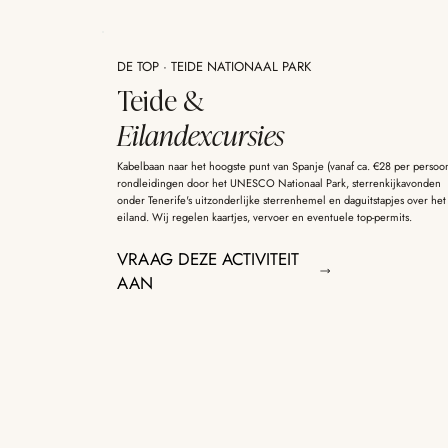
DE TOP · TEIDE NATIONAAL PARK
Teide &
Eilandexcursies
Kabelbaan naar het hoogste punt van Spanje (vanaf ca. €28 per persoon
rondleidingen door het UNESCO Nationaal Park, sterrenkijkavonden
onder Tenerife's uitzonderlijke sterrenhemel en daguitstapjes over het
eiland. Wij regelen kaartjes, vervoer en eventuele top-permits.
VRAAG DEZE ACTIVITEIT
AAN