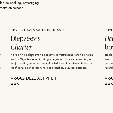
len de boeking, bevestiging
rootte en seizoen.
OP ZEE · HAVEN VAN LOS GIGANTES
BOVEN
Diepzeevis
He
Charter
bo
r
Halve en hele dagtochten diepzeevissen vertrekkend vanuit de haven
Zie de
van Los Gigantes. Alle uitrusting inbegrepen. Ervaren bemanning —
westku
tonijn, marlijn, wahoo en meer afhankelijk van het seizoen. Halve dag
persoon
os
vanaf ca. €75 per persoon, hele dag vanaf ca. €120 per persoon.
verande
VRAAG DEZE ACTIVITEIT
VRA
AAN
AA