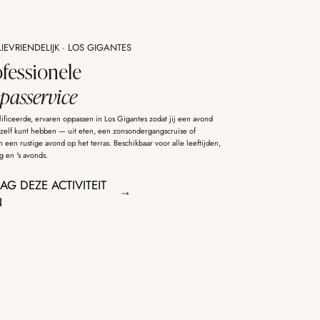
IEVRIENDELIJK · LOS GIGANTES
ofessionele
passervice
ificeerde, ervaren oppassen in Los Gigantes zodat jij een avond
ezelf kunt hebben — uit eten, een zonsondergangscruise of
een rustige avond op het terras. Beschikbaar voor alle leeftijden,
 en 's avonds.
AG DEZE ACTIVITEIT
N