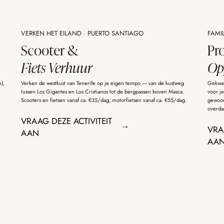
VERKEN HET EILAND · PUERTO SANTIAGO
FAMIL
Scooter &
Pr
Fiets Verhuur
Op
),
Verken de westkust van Tenerife op je eigen tempo — van de kustweg
Gekwal
tussen Los Gigantes en Los Cristianos tot de bergpassen boven Masca.
voor j
Scooters en fietsen vanaf ca. €35/dag, motorfietsen vanaf ca. €55/dag.
gewoon 
overdag
VRAAG DEZE ACTIVITEIT
VRA
AAN
AA