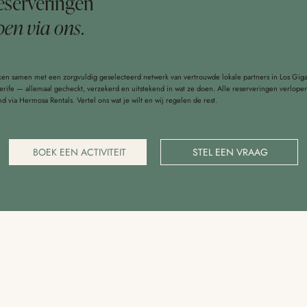
reserveringen
pen via ons
.
en samen met een zorgvuldig geselecteerd netwerk van vertrouwde lokale partners in Los Gig
erife — allemaal gecheckt, verzekerd en uitstekend in wat ze doen. Alle reserveringen verlope
end via Hermosa Rentals. Vertel ons wat je wilt en wij regelen de rest.
BOEK EEN ACTIVITEIT
STEL EEN VRAAG