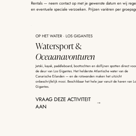
Rentals — neem contact op met je gewenste datum en wij rege
en eventuele speciale verzoeken. Prijzen variëren per groepsg
OP HET WATER · LOS GIGANTES
Watersport &
Oceaanavonturen
Jetski, kayak, paddleboard, boottochten en dolfijnen spotten direct voo
de deur van Los Gigantes. Het helderste Atlantische water van de
Canarische Eilanden — en de rotswanden maken het uitzicht
onbeschrijfelijk mooi. Beschikbaar het hele jaar vanuit de haven van L
Gigantes.
VRAAG DEZE ACTIVITEIT
AAN