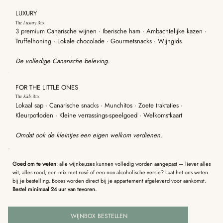
LUXURY
The
Luxury
Box
3 premium Canarische wijnen · Iberische ham · Ambachtelijke kazen ·
Truffelhoning · Lokale chocolade · Gourmetsnacks · Wijngids
De volledige Canarische beleving.
FOR THE LITTLE ONES
The
Kids
Box
Lokaal sap · Canarische snacks · Munchitos · Zoete traktaties ·
Kleurpotloden · Kleine verrassings-speelgoed · Welkomstkaart
Omdat ook de kleintjes een eigen welkom verdienen.
Goed om te weten
: alle wijnkeuzes kunnen volledig worden aangepast — liever alles
wit, alles rood, een mix met rosé of een non-alcoholische versie? Laat het ons weten
bij je bestelling. Boxes worden direct bij je appartement afgeleverd voor aankomst.
Bestel minimaal 24 uur van tevoren.
WIJNBOX BESTELLEN