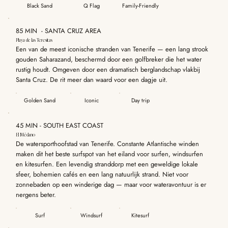
Black Sand
Q Flag
Family-Friendly
85 MIN - SANTA CRUZ AREA
Playa de las Teresitas
Een van de meest iconische stranden van Tenerife — een lang strook
gouden Saharazand, beschermd door een golfbreker die het water
rustig houdt. Omgeven door een dramatisch berglandschap vlakbij
Santa Cruz. De rit meer dan waard voor een dagje uit.
Golden Sand
Iconic
Day trip
45 MIN - SOUTH EAST COAST
El Médano
De watersporthoofstad van Tenerife. Constante Atlantische winden
maken dit het beste surfspot van het eiland voor surfen, windsurfen
en kitesurfen. Een levendig stranddorp met een geweldige lokale
sfeer, bohemien cafés en een lang natuurlijk strand. Niet voor
zonnebaden op een winderige dag — maar voor wateravontuur is er
nergens beter.
Surf
Windsurf
Kitesurf