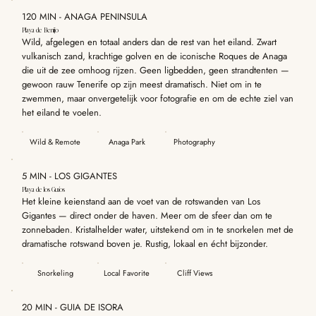
120 MIN - ANAGA PENINSULA
Playa de Benijo
Wild, afgelegen en totaal anders dan de rest van het eiland. Zwart
vulkanisch zand, krachtige golven en de iconische Roques de Anaga
die uit de zee omhoog rijzen. Geen ligbedden, geen strandtenten —
gewoon rauw Tenerife op zijn meest dramatisch. Niet om in te
zwemmen, maar onvergetelijk voor fotografie en om de echte ziel van
het eiland te voelen.
Wild & Remote
Anaga Park
Photography
5 MIN - LOS GIGANTES
Playa de los Guíos
Het kleine keienstand aan de voet van de rotswanden van Los
Gigantes — direct onder de haven. Meer om de sfeer dan om te
zonnebaden. Kristalhelder water, uitstekend om in te snorkelen met de
dramatische rotswand boven je. Rustig, lokaal en écht bijzonder.
Snorkeling
Local Favorite
Cliff Views
20 MIN - GUIA DE ISORA