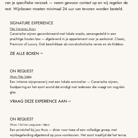
van je specifieke verzoek — neem gewoon contact op en wij regelen de
rest. Wijnboxen moeten minimaal 24 uur van tevoren worden besteld.
SIGNATURE EXPERIENCE
Wine Experience Boxes
Canarische wijnen gecombineerd met lokale snacks, samengesteld in een
prachtige houten box — afgeleverd in je appartement voor je aankomst. Classic,
Premium of Luxury. Ook beschikbaar als non-alcoholische versie en als Kidsbox.
ZIE ALLE BOXEN
ON REQUEST
Private Wine Tasting
Een intieme wijnproeverij met een lokale sommelier — Canarische wijnen,
foodpairing en het soort avond dat eindigt met iedereen die vraagt om nog één
glas.
VRAAG DEZE EXPERIENCE AAN
ON REQUEST
Private Chef met aangepaste wijnen
Een privéchef bij jou thuis — diner voor twee of een volledige groep, met
wijnbegeleiding afgestemd op jouw voorkeuren. Het soort maaltijd dat het terras