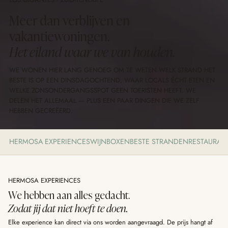
Meer dan verblijven en
vakantiewoningen.
Het eiland waar we van houden.
WE WONEN HIER LANG GENOEG OM TE WETEN WELK STRAND HET
BESTE IS OP EEN DINSDAGOCHTEND, WAAR LOCALS ÉCHT ETEN EN
WELKE ZONSONDERGANGSSPOT GEEN TOERISTEN HEEFT. WE
DELEN HET ALLEMAAL — PLUS EEN PAAR DINGEN DIE WE ZELF
HEBBEN GECREËERD.
HERMOSA EXPERIENCES
WIJNBOXEN
BESTE STRANDEN
RESTAURAN
HERMOSA EXPERIENCES
We hebben aan alles gedacht.
Zodat jij dat niet hoeft te doen.
Elke experience kan direct via ons worden aangevraagd. De prijs hangt af