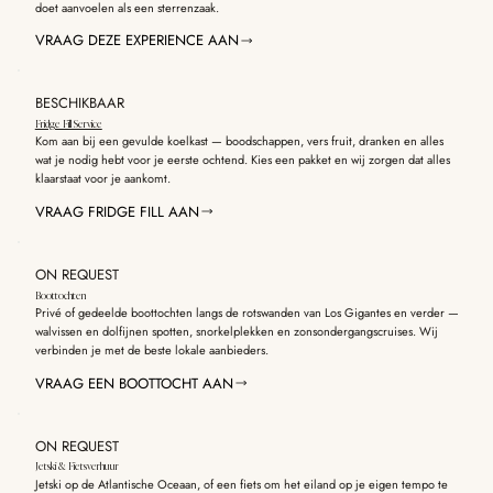
doet aanvoelen als een sterrenzaak.
VRAAG DEZE EXPERIENCE AAN
BESCHIKBAAR
Fridge Fill Service
Kom aan bij een gevulde koelkast — boodschappen, vers fruit, dranken en alles
wat je nodig hebt voor je eerste ochtend. Kies een pakket en wij zorgen dat alles
klaarstaat voor je aankomt.
VRAAG FRIDGE FILL AAN
ON REQUEST
Boottochten
Privé of gedeelde boottochten langs de rotswanden van Los Gigantes en verder —
walvissen en dolfijnen spotten, snorkelplekken en zonsondergangscruises. Wij
verbinden je met de beste lokale aanbieders.
VRAAG EEN BOOTTOCHT AAN
ON REQUEST
Jetski & Fietsverhuur
Jetski op de Atlantische Oceaan, of een fiets om het eiland op je eigen tempo te