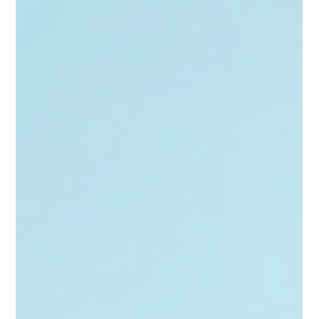
intransmisibilidad-probleem, helder uitgelegd
Verkoop je een appartement op Tenerife met een VV-vergunning,
gaat de vergunning dan mee? Het eerlijke antwoord is nee — maar
het volledige verhaal heeft meer nuance. Een praktische kijk op
intransmisibilidad onder Ley 6/2025, wat het echt betekent voor
kopers en verkopers, en hoe je ermee omgaat zonder je vergunning
te verliezen.